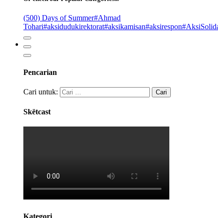
(500) Days of Summer
#Ahmad
Tohari
#aksidudukirektorat
#aksikamisan
#aksirespon
#AksiSolida
Pencarian
Cari untuk:
Skëtcast
Kategori