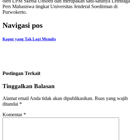
oleh LPM Sketsa Unsoed dan merupakan satu-satunya Lembaga
Pers Mahasiswa tingkat Universitas Jenderal Soedirman di
Purwokerto.
Navigasi pos
Kapur yang Tak Lagi Menulis
Postingan Terkait
Tinggalkan Balasan
Alamat email Anda tidak akan dipublikasikan.
Ruas yang wajib
ditandai
*
Komentar
*