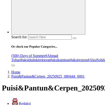
Search for:
Or check our Popular Categories...
(500) Days of Summer
#Ahmad
Tohari
#aksidudukirektorat
#aksikamisan
#aksirespon
#AksiSolida
Home
Puisi&Pantun&Cerpen_20250925_080444_0001
Puisi&Pantun&Cerpen_202509
Redaksi