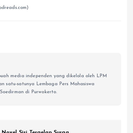
oodreads.com)
buah media independen yang dikelola oleh LPM
an satu-satunya Lembaga Pers Mahasiswa
 Soedirman di Purwokerto.
 Novel Sisi Tergelap Surga