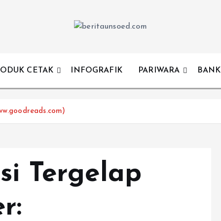
Pemandu Wawasan Almamater
ODUK CETAK
INFOGRAFIK
PARIWARA
BANK
www.goodreads.com)
si Tergelap
r: